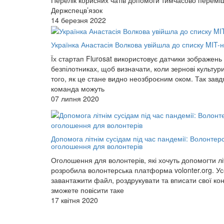
Держспецв’язок
14 березня 2022
Українка Анастасія Волкова увійшла до списку MIT-н
Їх стартап Flurosat використовує датчики зображень 
безпілотниках, щоб визначати, коли зернові культури
того, як це стане видно неозброєним оком. Так завдя
команда можуть
07 липня 2020
Допомога літнім сусідам під час пандемії: Волонт
оголошення для волонтерів
Оголошення для волонтерів, які хочуть допомогти літн
розробила волонтерська платформа volonter.org. Ус
завантажити файл, роздрукувати та вписати свої конт
зможете повісити таке
17 квітня 2020