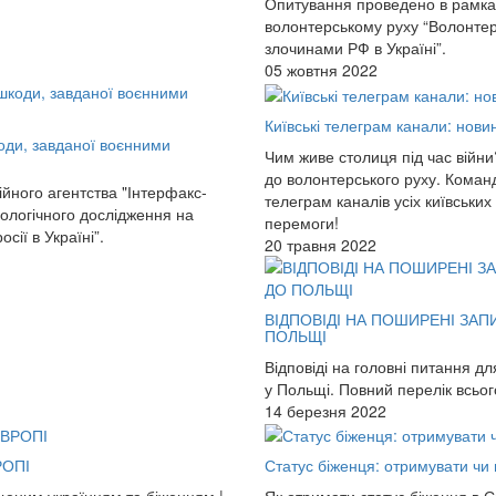
Опитування проведено в рамках
волонтерському руху “Волонтер
злочинами РФ в Україні”.
05 жовтня 2022
Київські телеграм канали: нови
оди, завданої воєнними
Чим живе столиця під час війн
до волонтерського руху. Команд
ійного агентства "Інтерфакс-
телеграм каналів усіх київськи
іологічного дослідження на
перемоги!
ії в Україні”.
20 травня 2022
ВІДПОВІДІ НА ПОШИРЕНІ ЗАП
ПОЛЬЩІ
Відповіді на головні питання д
у Польщі. Повний перелік всьог
14 березня 2022
РОПІ
Статус біженця: отримувати чи 
щеним українцям та біженцям |
Як отримати статус біженця в Є