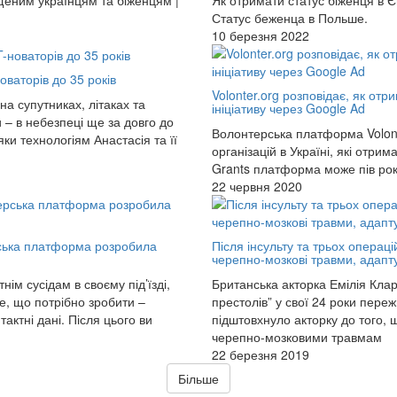
Статус беженца в Польше.
10 березня 2022
оваторів до 35 років
Volonter.org розповідає, як отр
на супутниках, літаках та
ініціативу через Google Ad
 – в небезпеці ще за довго до
Волонтерська платформа Volont
ки технологіям Анастасія та її
організацій в Україні, які отри
Grants платформа може пів рок
22 червня 2020
ерська платформа розробила
Після інсульту та трьох операц
черепно-мозкові травми, адапт
ім сусідам в своєму під’їзді,
Британська акторка Емілія Клар
е, що потрібно зробити –
престолів” у свої 24 роки переж
актні дані. Після цього ви
підштовхнуло акторку до того,
черепно-мозковими травмам
22 березня 2019
Більше