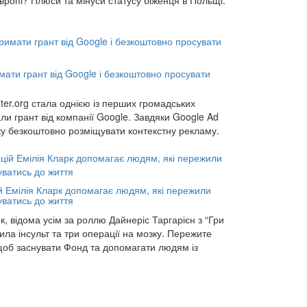
имати грант від Google і безкоштовно просувати
er.org стала однією із перших громадських
мали грант від компанії Google. Завдяки Google Ad
у безкоштовно розміщувати контекстну рекламу.
ій Емілія Кларк допомагає людям, які пережили
уватись до життя
к, відома усім за роллю Дайнеріс Таргарієн з “Гри
ила інсульт та три операції на мозку. Пережите
 щоб заснувати Фонд та допомагати людям із