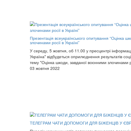
Презентація всеукраїнського опитування “Оцінка шк
злочинами росії в Україні”
У середу, 5 жовтня, об 11.00 у пресцентрі інформац
Україна" відбудеться оприлюднення результатів соц
тему "Оцінка шкоди, завданої воєнними злочинами рос
03 жовтня 2022
​​ТЕЛЕГРАМ ЧАТИ ДОПОМОГИ ДЛЯ БІЖЕНЦІВ У ЄВ
Перелік корисних чатів допомоги тимчасово перемі