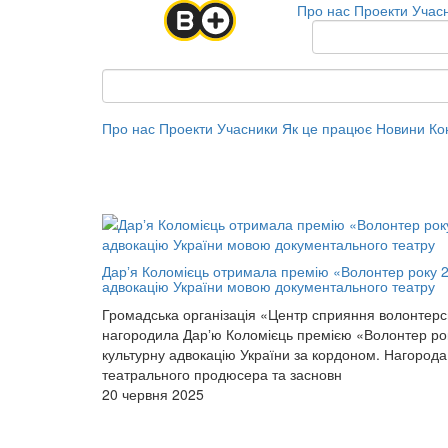
Про нас
Проекти
Учас
Про нас
Проекти
Учасники
Як це працює
Новини
Ко
Дарʼя Коломієць отримала премію «Волонтер року 2
адвокацію України мовою документального театру
Громадська організація «Центр сприяння волонте
нагородила Дарʼю Коломієць премією «Волонтер рок
культурну адвокацію України за кордоном. Нагорода
театрального продюсера та засновн
20 червня 2025