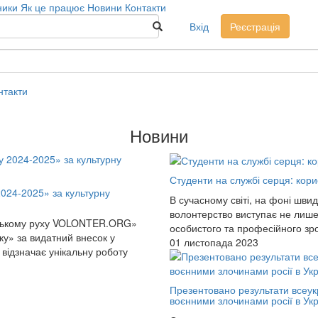
ники
Як це працює
Новини
Контакти
Вхід
Реєстрація
нтакти
Новини
Студенти на службі серця: кори
024-2025» за культурну
В сучасному світі, на фоні шви
волонтерство виступає не лише 
рському руху VOLONTER.ORG»
особистого та професійного зро
у» за видатний внесок у
01 листопада 2023
 відзначає унікальну роботу
Презентовано результати всеук
воєнними злочинами росії в Укр