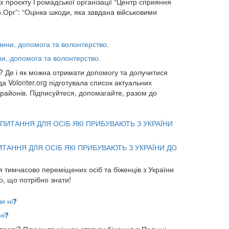
 проєкту Громадської організації “Центр сприяння
.Орг”: “Оцінка шкоди, яка завдана військовими
ни, допомога та волонтерство.
и? Де і як можна отримати допомогу та долучитися
а Volonter.org підготувала список актуальних
х районів. Підписуйтеся, допомагайте, разом до
ИТАННЯ ДЛЯ ОСІБ ЯКІ ПРИБУВАЮТЬ З УКРАЇНИ ДО
ля тимчасово переміщених осіб та біженців з України
о, що потрібно знати!
ні❓
вропі? Плюси та мінуси статусу біженця в Польщі.