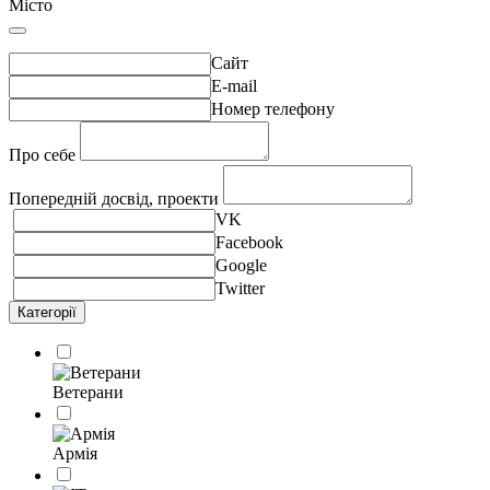
Місто
Сайт
E-mail
Номер телефону
Про себе
Попередній досвід, проекти
VK
Facebook
Google
Twitter
Категорії
Ветерани
Армія