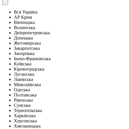
Вся Україна
АР Крим
Вінницька
Волинська
Дніпропетровська
Донецька
Житомирська
Закарпатська
Запорізька
Івано-Франківська
Київська
Кіровоградська
Луганська
Львівська
Миколаївська
Одеська
Полтавська
Рівенська
Сумська
Тернопільська
Харківська
Херсонська
Хмельницька