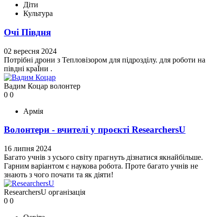
Діти
Культура
Очі Півдня
02 вересня 2024
Потрібні дрони з Тепловізором для підрозділу. для роботи на
півдні краЇни .
Вадим Коцар
волонтер
0
0
Армія
Волонтери - вчителі у проєкті ResearchersU
16 липня 2024
Багато учнів з усього світу прагнуть дізнатися якнайбільше.
Гарним варіантом є наукова робота. Проте багато учнів не
знають з чого почати та як діяти!
ResearchersU
організація
0
0