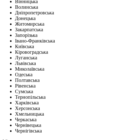
Вінницька
Волинська
Дніпропетровська
Донецька
Житомирська
Закарпатська
Запорізька
Івано-Франківська
Київська
Кіровоградська
Луганська
Львівська
Миколаївська
Одеська
Полтавська
Рівенська
Сумська
Тернопільська
Харківська
Херсонська
Хмельницька
Черкаська
Чернівецька
Чернігівська