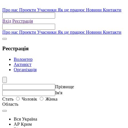
Про нас
Проекти
Учасники
Як це працює
Новини
Контакти
Вхід
Реєстрація
Про нас
Проекти
Учасники
Як це працює
Новини
Контакти
Реєстрація
Волонтер
Активіст
Організація
Прізвище
Iм'я
Стать
Чоловік
Жінка
Область
Вся Україна
АР Крим