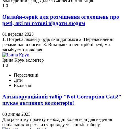
Благодійний фонд Дідака Санчеса
організація
1
0
Онлайн-сервіс для розміщення оголошень про
речі, які ви готові віддати людям
01 вересня 2023
1. Потреба людей у будь-якій допомозі 2. Перенасичення
речами наших осель 3. Викидаючи непотрібні речі, ми
засмічуємо довкілля
Ірина Крук
волонтер
1
0
Переселенці
Діти
Екологія
Антикорупційний табір "Not Corrupcion Cats!"
шукає активних волонтерів!
03 липня 2023
Для розвитку проекту необхідні волонтери для ведення
соціальних мереж та супроводу учасників табору.