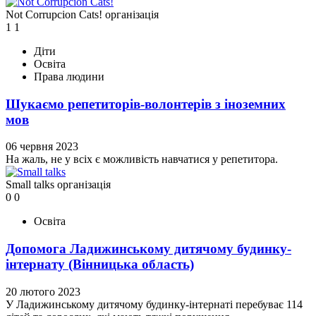
Not Corrupcion Cats!
організація
1
1
Діти
Освіта
Права людини
Шукаємо репетиторів-волонтерів з іноземних
мов
06 червня 2023
На жаль, не у всіх є можливість навчатися у репетитора.
Small talks
організація
0
0
Освіта
Допомога Ладижинському дитячому будинку-
інтернату (Вінницька область)
20 лютого 2023
У Ладижинському дитячому будинку-інтернаті перебуває 114