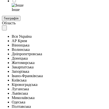
Інше
Географія
Область
Вся Україна
АР Крим
Вінницька
Волинська
Дніпропетровська
Донецька
Житомирська
Закарпатська
Запорізька
Івано-Франківська
Київська
Кіровоградська
Луганська
Львівська
Миколаївська
Одеська
Полтавська