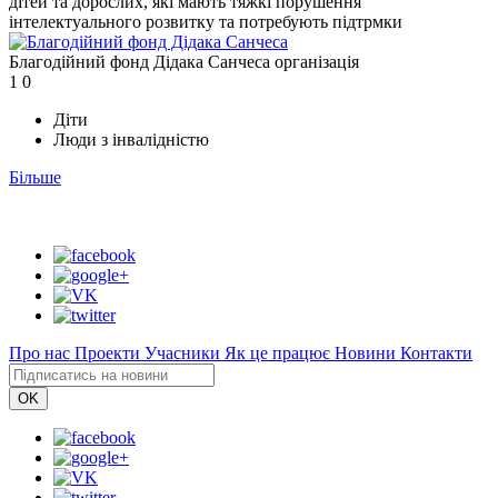
дітей та дорослих, які мають тяжкі порушення
інтелектуального розвитку та потребують підтрмки
Благодійний фонд Дідака Санчеса
організація
1
0
Діти
Люди з інвалідністю
Більше
Про нас
Проекти
Учасники
Як це працює
Новини
Контакти