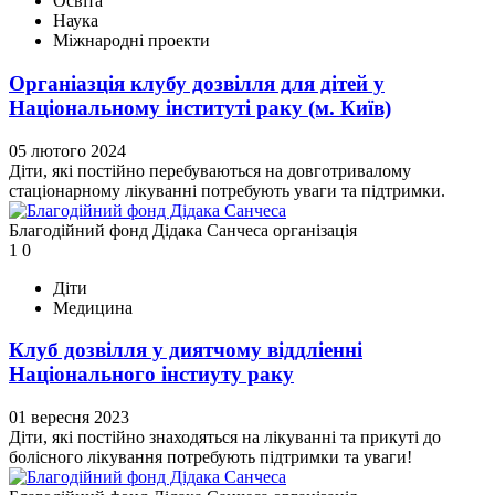
Освіта
Наука
Міжнародні проекти
Органіазція клубу дозвілля для дітей у
Національному інституті раку (м. Київ)
05 лютого 2024
Діти, які постійно перебуваються на довготривалому
стаціонарному лікуванні потребують уваги та підтримки.
Благодійний фонд Дідака Санчеса
організація
1
0
Діти
Медицина
Клуб дозвілля у диятчому віддліенні
Національного інстиуту раку
01 вересня 2023
Діти, які постійно знаходяться на лікуванні та прикуті до
болісного лікування потребують підтримки та уваги!